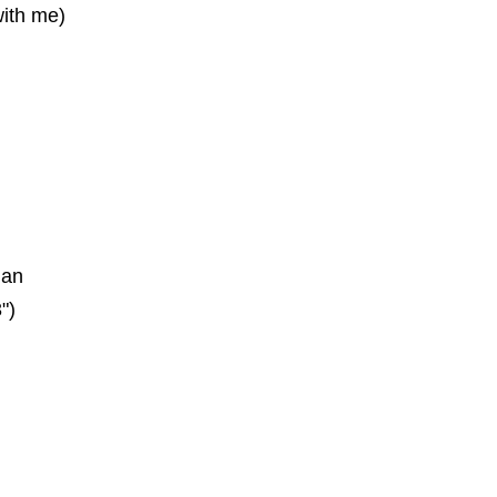
with me)
ian
")