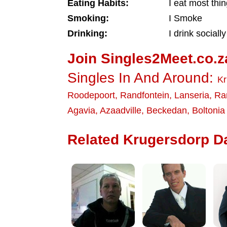
Eating Habits:
I eat most thi
Smoking:
I Smoke
Drinking:
I drink socially
Join Singles2Meet.co.z
Singles In And Around:
Kr
Roodepoort
,
Randfontein
,
Lanseria
,
Ra
Agavia
,
Azaadville
,
Beckedan
,
Boltonia
Related Krugersdorp Da