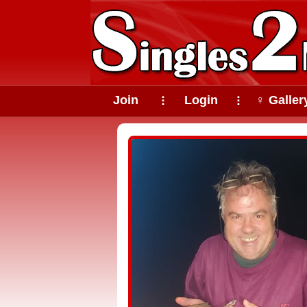
Join
Login
♀ Galler
⠇
⠇