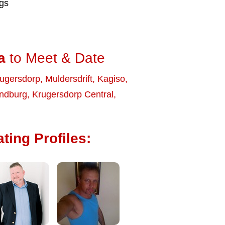
ngs
a
to Meet & Date
ugersdorp
,
Muldersdrift
,
Kagiso
,
ndburg
,
Krugersdorp Central
,
ting Profiles: