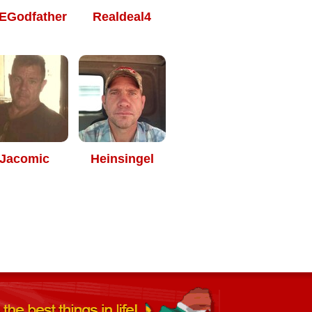
EGodfather
Realdeal4
Jacomic
Heinsingel