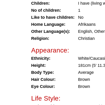
Children:
I have (living 
No of children:
1
Like to have children:
No
Home Language:
Afrikaans
Other Language(s):
English, Other
Religion:
Christian
Appearance:
Ethnicity:
White/Caucas
Height:
181cm (5' 11.3
Body Type:
Average
Hair Colour:
Brown
Eye Colour:
Brown
Life Style: