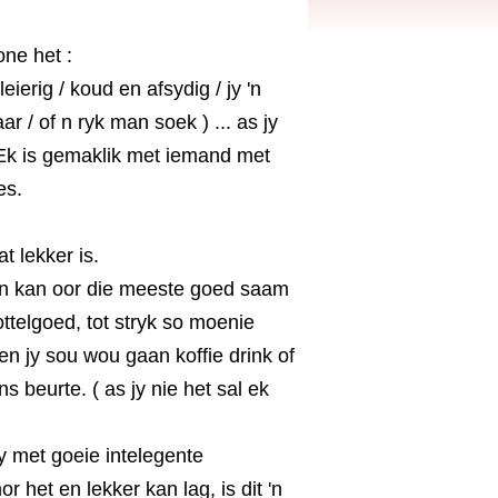
one het :
leierig / koud en afsydig / jy 'n
 / of n ryk man soek ) ... as jy
Ek is gemaklik met iemand met
es.
t lekker is.
en kan oor die meeste goed saam
ttelgoed, tot stryk so moenie
ien jy sou wou gaan koffie drink of
s beurte. ( as jy nie het sal ek
y met goeie intelegente
r het en lekker kan lag, is dit 'n