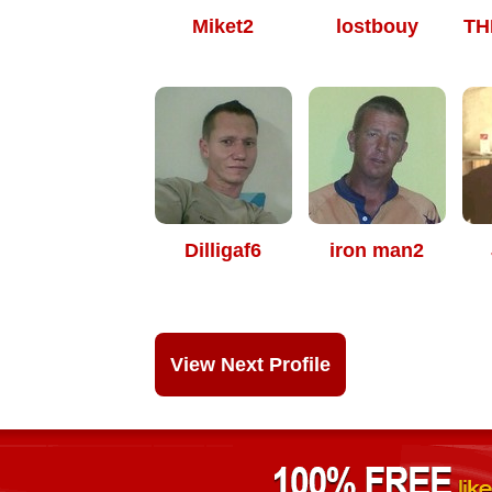
Miket2
lostbouy
TH
Dilligaf6
iron man2
View Next Profile