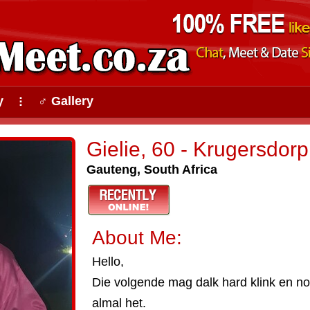
y
♂ Gallery
⠇
Gielie, 60 - Krugersdorp
Gauteng, South Africa
About Me:
Hello,
Die volgende mag dalk hard klink en n
almal het.