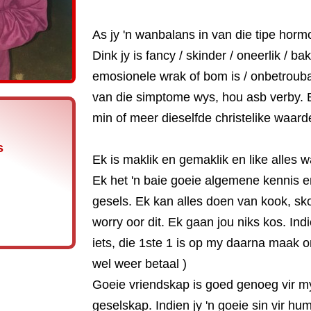
As jy 'n wanbalans in van die tipe horm
Dink jy is fancy / skinder / oneerlik / bak
emosionele wrak of bom is / onbetroubaar
van die simptome wys, hou asb verby. 
min of meer dieselfde christelike waard
s
Ek is maklik en gemaklik en like alles wa
Ek het 'n baie goeie algemene kennis 
gesels. Ek kan alles doen van kook, sko
worry oor dit. Ek gaan jou niks kos. Ind
iets, die 1ste 1 is op my daarna maak on
wel weer betaal )
Goeie vriendskap is goed genoeg vir m
geselskap. Indien jy 'n goeie sin vir humo