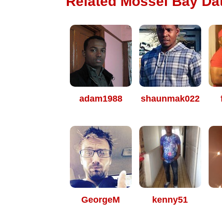
Related Mossel Bay Dat
adam1988
shaunmak022
GeorgeM
kenny51