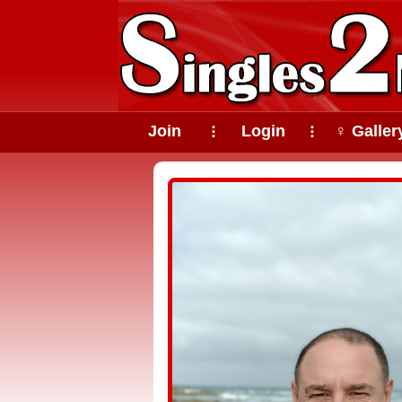
Join
Login
♀ Galler
⠇
⠇