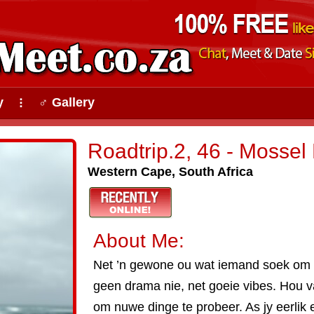
y
♂ Gallery
⠇
Roadtrip.2, 46 - Mossel
Western Cape, South Africa
About Me:
Net ’n gewone ou wat iemand soek om
geen drama nie, net goeie vibes. Hou va
om nuwe dinge te probeer. As jy eerlik e