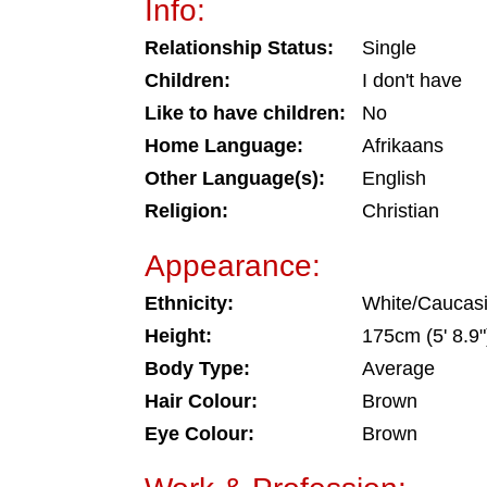
Info:
Relationship Status:
Single
Children:
I don't have
Like to have children:
No
Home Language:
Afrikaans
Other Language(s):
English
Religion:
Christian
Appearance:
Ethnicity:
White/Caucas
Height:
175cm (5' 8.9"
Body Type:
Average
Hair Colour:
Brown
Eye Colour:
Brown