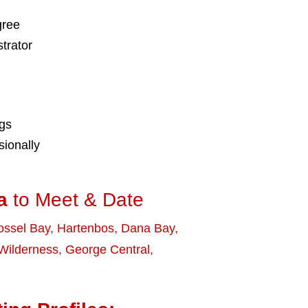
gree
trator
ngs
ionally
a
to Meet & Date
ssel Bay
,
Hartenbos
,
Dana Bay
,
Wilderness
,
George Central
,