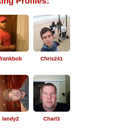
ing Profiles:
frankbob
Chris241
landy2
Charl3