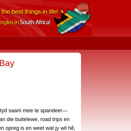
 Bay
 tyd saam mee te spandeer—
n die buitelewe, road trips en
n opreg is en weet wat jy wil hê,