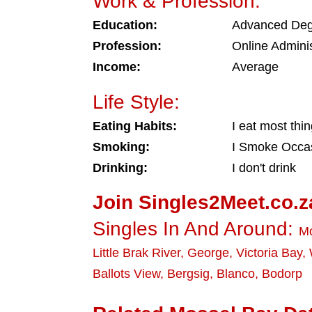
Work & Profession:
Education:
Advanced De
Profession:
Online Adminis
Income:
Average
Life Style:
Eating Habits:
I eat most thi
Smoking:
I Smoke Occas
Drinking:
I don't drink
Join Singles2Meet.co.z
Singles In And Around:
Mo
Little Brak River
,
George
,
Victoria Bay
,
Ballots View
,
Bergsig
,
Blanco
,
Bodorp